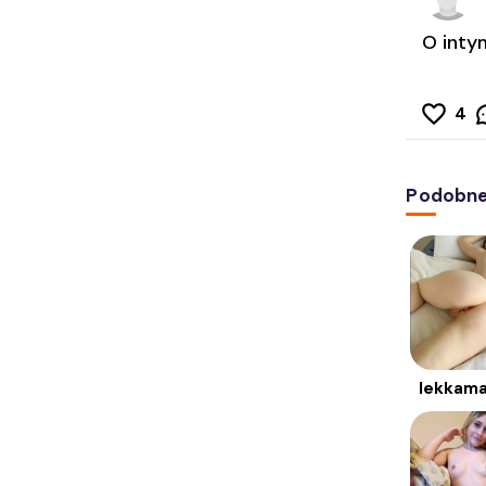
O inty
4
Podobne 
lekkama