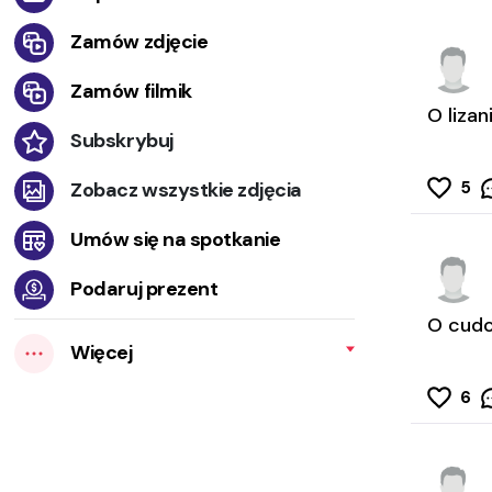
Zamów zdjęcie
Zamów filmik
O lizan
Subskrybuj
5
Zobacz wszystkie zdjęcia
Umów się na spotkanie
Podaruj prezent
O cudo
Więcej
6