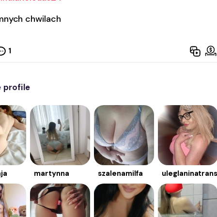
mnych chwilach
1
profile
ja
martynna
szalenamilfa
uleglaninatran