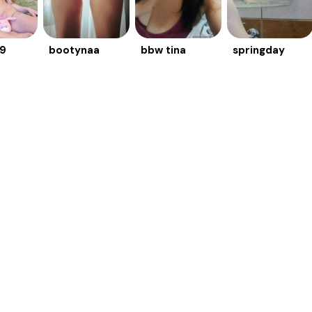
69
bootynaa
bbw tina
springday