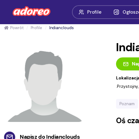
Profile
Ogłosz
Powrót
Profile
Indianclouds
Ind
Na
Lokalizacj
.Przystojn
Poznam
Oś cz
Napisz do
Indianclouds