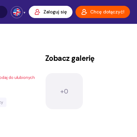
Zaloguj się
Chcę dołączyć!
Zobacz galerię
odaj do ulubionych
+0
zy