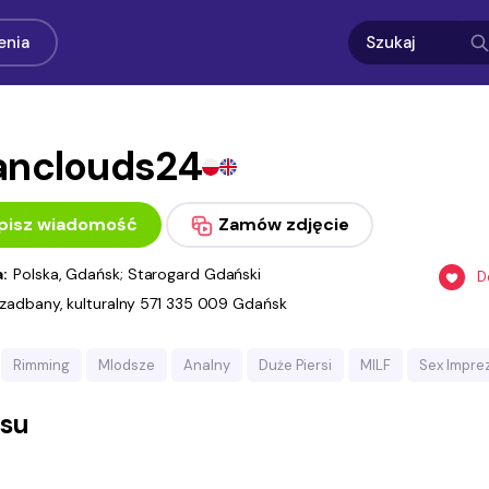
enia
ianclouds24
pisz wiadomość
Zamów zdjęcie
a:
Polska, Gdańsk; Starogard Gdański
D
y,zadbany, kulturalny 571 335 009 Gdańsk
Rimming
Mlodsze
Analny
Duże Piersi
MILF
Sex Impre
asu