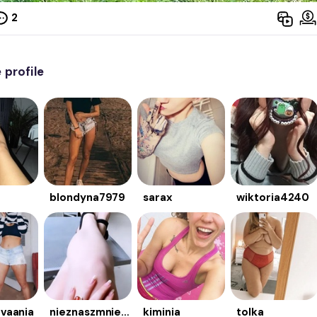
2
profile
blondyna7979
sarax
wiktoria4240
vaania
nieznaszmnie01
kiminia
tolka