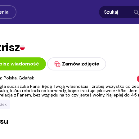
enia
risz
pisz wiadomość
Zamów zdjęcie
a:
Polska, Gdańsk
egła sucz szuka Pana. Będę Twoją własnościa i zrobię wszystko co ze
uką, która robi loda na komendę, kojec traktuje jak swoje łóżko. Jem z
relacja z Panem, bez względu na to czy jesteś wolny. Najlepiej do 45 r
Sex
asu