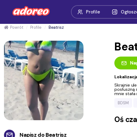
Profile
Ogłosz
Powrót
Profile
Beatrisz
Beat
Na
Lokalizacj
Skrajnie ul
posłuszną s
mnie stała 
BDSM
Oś cz
Napisz do
Beatrisz