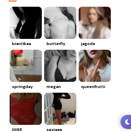
bianitkaa
butterfly
jagoda
springday
megan
queenfrutti
lili69
sexiaga