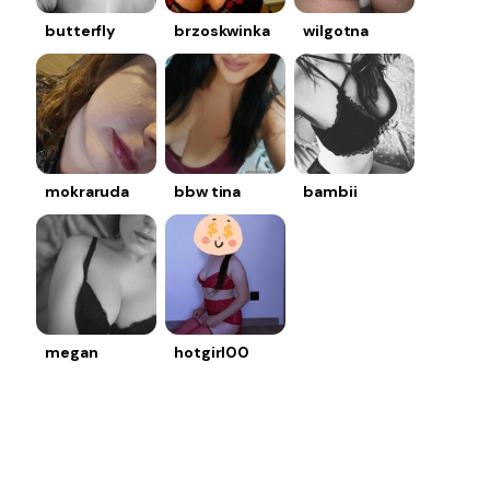
butterfly
brzoskwinka
wilgotna
mokraruda
bbw tina
bambii
megan
hotgirl00