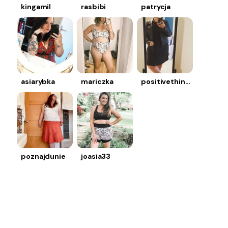
kingamil
rasbibi
patrycja
asiarybka
mariczka
positivethinkin
poznajdunie
joasia33