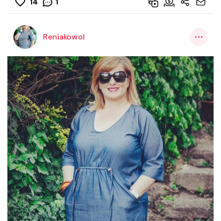
14
1
Reniakowol