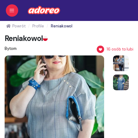
Powrót
Profile
Reniakowol
Reniakowol
Bytom
16
osób to lubi