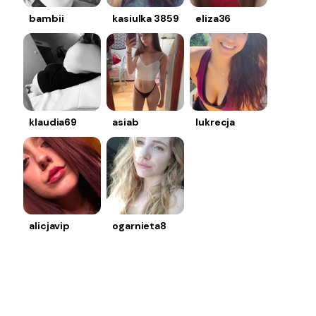
bambii
kasiulka 3859
eliza36
klaudia69
asiab
lukrecja
alicjavip
ogarnieta8