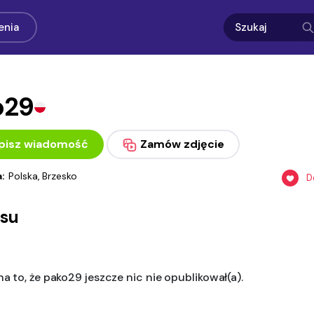
enia
o29
pisz wiadomość
Zamów zdjęcie
a:
Polska, Brzesko
D
asu
a to, że pako29 jeszcze nic nie opublikował(a).