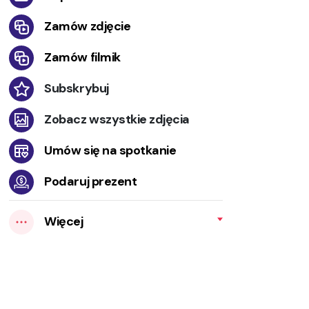
Zamów zdjęcie
Zamów filmik
Subskrybuj
Zobacz wszystkie zdjęcia
Umów się na spotkanie
Podaruj prezent
Więcej