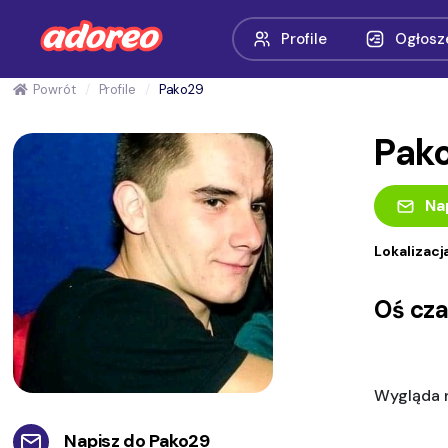
Profile
Ogłosz
Powrót
Profile
Pako29
Pak
Na
Lokalizacj
Oś cz
Wygląda n
Napisz do
Pako29