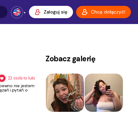
Zaloguj się
Chcę dołączyć!
Zobacz galerię
22
osób to lubi
 pewno nie jestem
ązań i pytań o