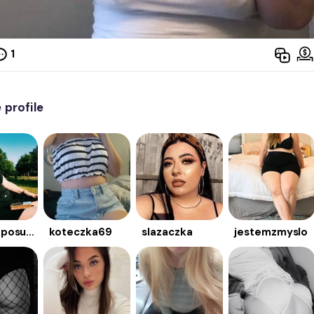
1
profile
ktomnieposunie
koteczka69
slazaczka
jestemzmyslo