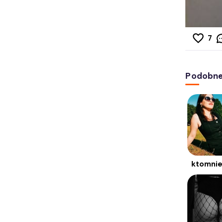
7
Podobne 