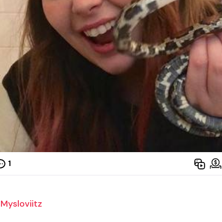
1
Mysloviitz