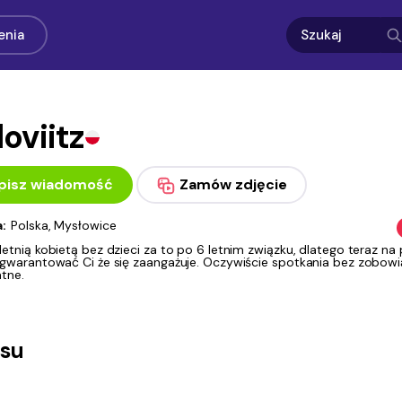
enia
oviitz
pisz wiadomość
Zamów zdjęcie
a:
Polska, Mysłowice
etnią kobietą bez dzieci za to po 6 letnim związku, dlatego teraz na
agwarantować Ci że się zaangażuje. Oczywiście spotkania bez zobowi
atne.
asu