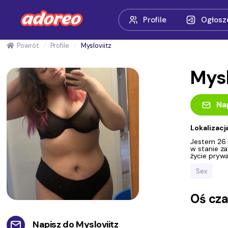
Profile
Ogłosz
Powrót
Profile
Mysloviitz
Mysl
Na
Lokalizacj
Jestem 26 l
w stanie z
życie pryw
Sex
Oś cz
Napisz do
Mysloviitz