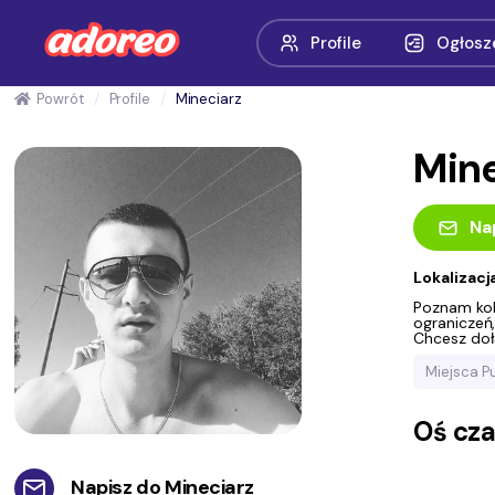
Profile
Ogłosz
Powrót
Profile
Mineciarz
Mine
Na
Lokalizacj
Poznam kobi
ograniczeń,
Chcesz doł
Miejsca P
Oś cz
Napisz do
Mineciarz