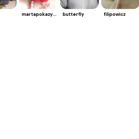
martapokazy69
butterfly
filipowicz