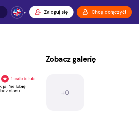
Zaloguj się
Chcę dołączyć!
Zobacz galerię
1
osób to lubi
ja. Nie lubię
 bez planu.
+0