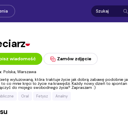
enia
ciarz
pisz wiadomość
Zamów zdjęcie
a:
Polska, Warszawa
etę wyluzowaną, która traktuje życie jak dobrą zabawę podobnie jak 
 to co mnie kręci to życie na krawędzi. Każdy nowy dzień to spontan
ączyć do mojego swobodnego życia? Zapraszam :)
ubliczne
Oral
Fetysz
Analny
asu