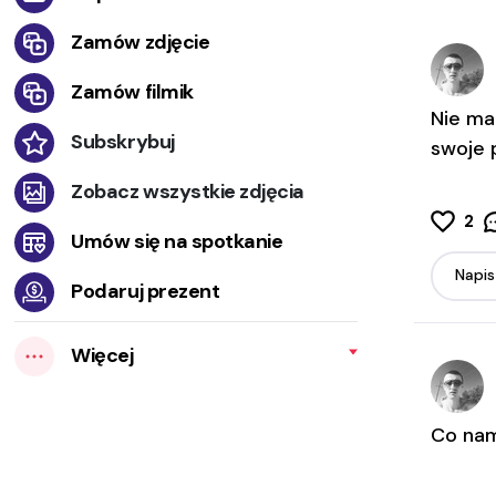
Zamów zdjęcie
Zamów filmik
Nie ma
Subskrybuj
swoje 
Zobacz wszystkie zdjęcia
2
Umów się na spotkanie
Podaruj prezent
Więcej
Co nam