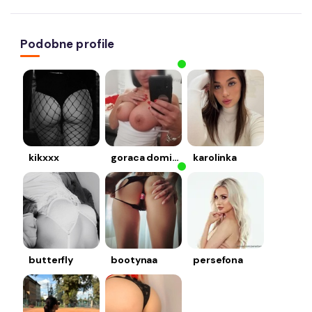
Podobne profile
kikxxx
goraca dominika
karolinka
butterfly
bootynaa
persefona