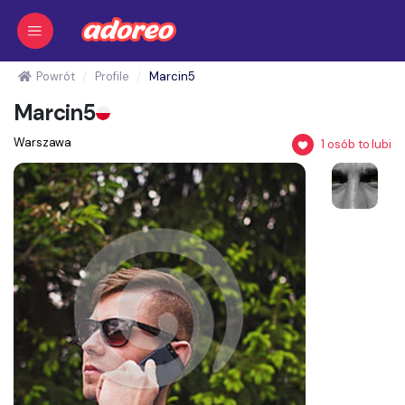
Powrót
Profile
Marcin5
Marcin5
Warszawa
1
osób to lubi