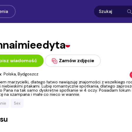
enia
naimieedyta
pisz wiadomość
Zamów zdjęcie
a:
Polska, Bydgoszcz
em marzycielki, dlatego łatwo nawiązuję znajomości z wszelkiego ro
i niebieskimi ptakami. Lubię romantyczne spotkania, dlatego zaprosz
o Pana na tak samo dyskretne spotkanie w 4 oczy. Posiadam lokum 
 na szampana i małe co nieco w wannie.
nie
Sex
asu