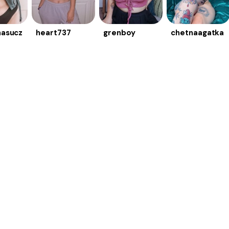
nasucz
heart737
grenboy
chetnaagatka