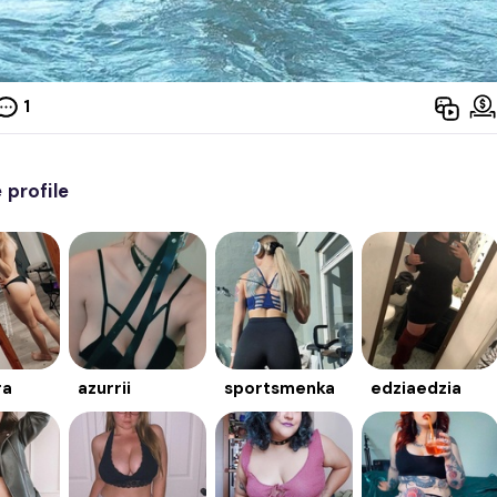
1
profile
ra
azurrii
sportsmenka
edziaedzia