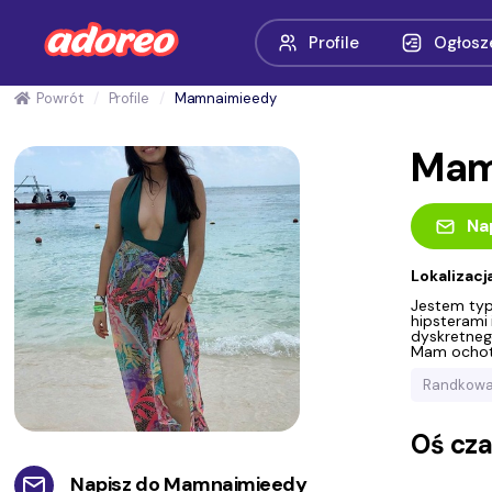
Profile
Ogłosz
Powrót
Profile
Mamnaimieedy
Mam
Na
Lokalizacj
Jestem typ
hipsterami 
dyskretneg
Mam ochotę
Randkowa
Oś cz
Napisz do
Mamnaimieedy