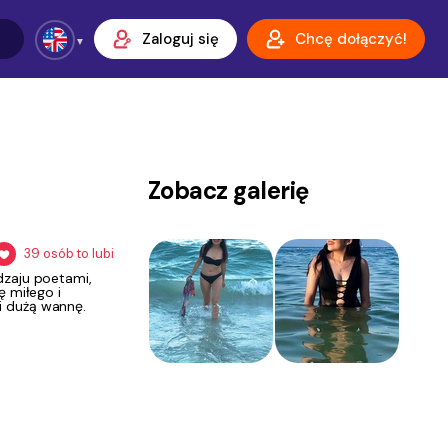
Zaloguj się
Chcę dołączyć!
Zobacz galerię
39
osób to lubi
dzaju poetami,
ę miłego i
i dużą wannę.