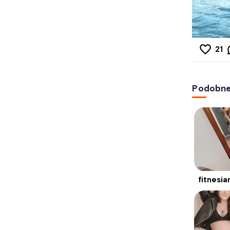
21
Podobne 
fitnesia