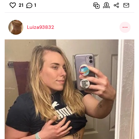
21
1
Luiza93832