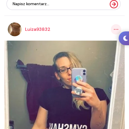
Luiza93832