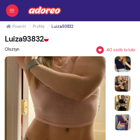
Powrót
Profile
Luiza93832
Luiza93832
Olsztyn
40
osób to lubi