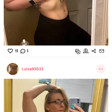
11
1
Luiza93832