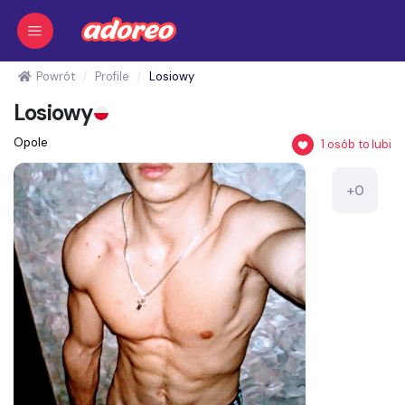
Powrót
Profile
Losiowy
Losiowy
Opole
1
osób to lubi
+0