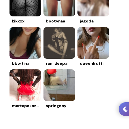
kikxxx
bootynaa
jagoda
bbw tina
rani deepa
queenfrutti
martapokazy69
springday