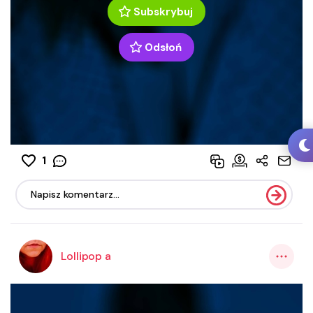
Subskrybuj
Odsłoń
1
Lollipop a