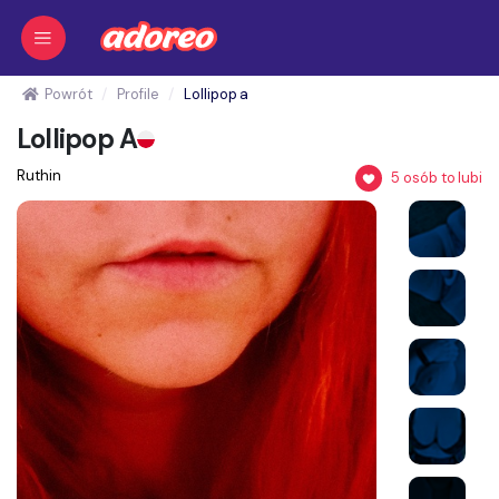
Powrót
Profile
Lollipop a
Lollipop A
Ruthin
5
osób to lubi