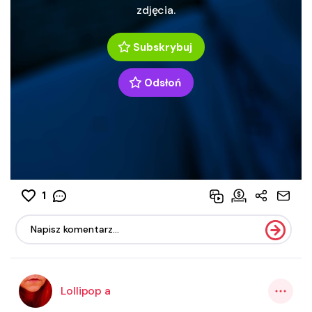
zdjęcia.
Subskrybuj
Odsłoń
1
Lollipop a