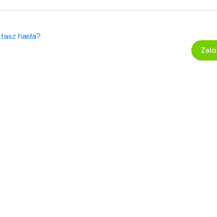
ętasz hasła?
Zalo