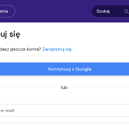
enia
uj się
adasz jeszcze konta?
Zarejestruj się
.
Kontynuuj z Google
lub