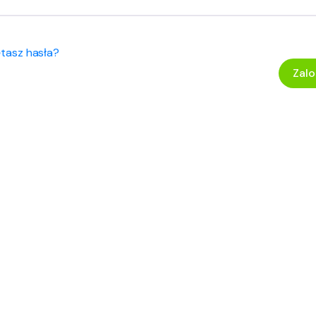
ętasz hasła?
Zalo