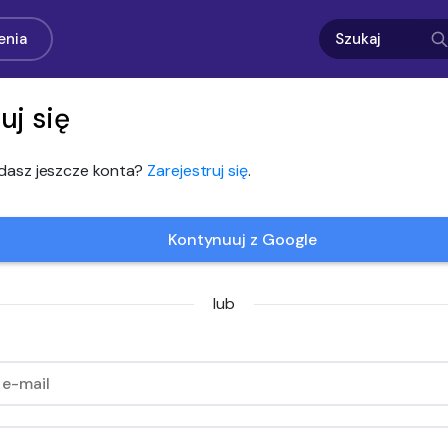
enia
uj się
adasz jeszcze konta?
Zarejestruj się
.
Kontynuuj z Google
lub