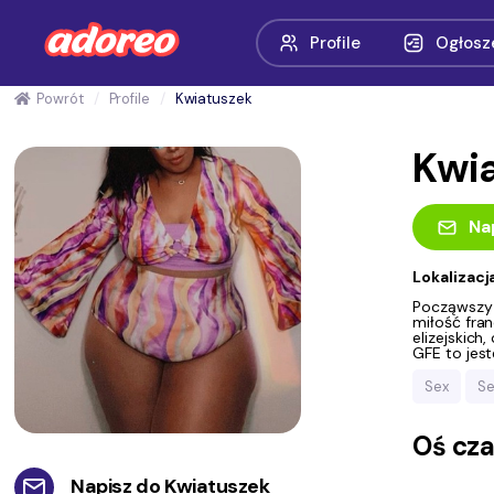
Profile
Ogłosz
Powrót
Profile
Kwiatuszek
Kwi
Na
Lokalizacj
Począwszy 
miłość fran
elizejskich
GFE to jest
Sex
S
Oś cz
Napisz do
Kwiatuszek