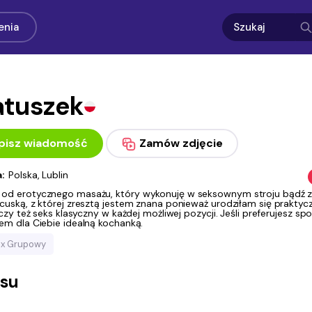
enia
atuszek
pisz wiadomość
Zamów zdjęcie
a:
Polska, Lublin
od erotycznego masażu, który wykonuję w seksownym stroju bądź z
cuską, z której zresztą jestem znana ponieważ urodziłam się praktyc
, czy też seks klasyczny w każdej możliwej pozycji. Jeśli preferujesz sp
em dla Ciebie idealną kochanką.
ex Grupowy
asu