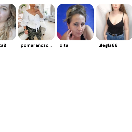
ta8
pomarańczowapan
dita
ulegla66