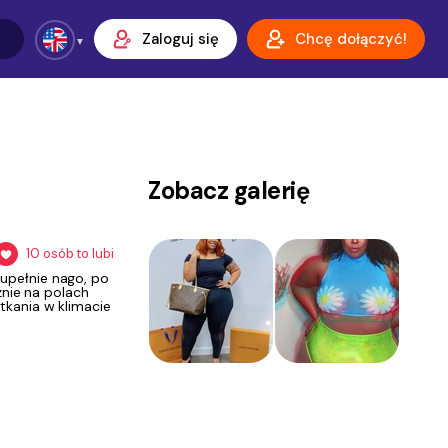
Zaloguj się
Chcę dołączyć!
Zobacz galerię
10
osób to lubi
upełnie nago, po
znie na polach
otkania w klimacie