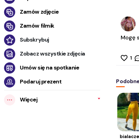
Zamów zdjęcie
Zamów filmik
Mogę s
Subskrybuj
Zobacz wszystkie zdjęcia
1
Umów się na spotkanie
Podaruj prezent
Podobne 
Więcej