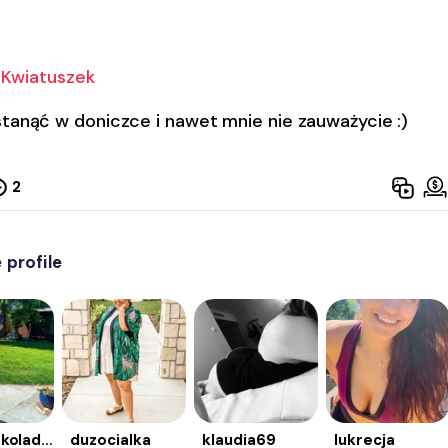
Kwiatuszek
tanąć w doniczce i nawet mnie nie zauważycie :)
2
profile
bialaczekoladka
duzocialka
klaudia69
lukrecja