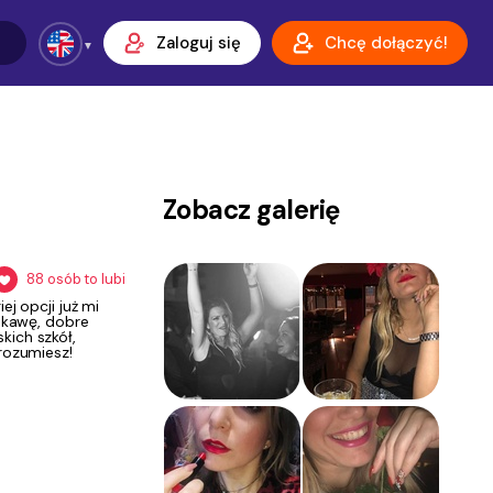
Zaloguj się
Chcę dołączyć!
Zobacz galerię
88
osób to lubi
ej opcji już mi
ą kawę, dobre
kich szkół,
rozumiesz!