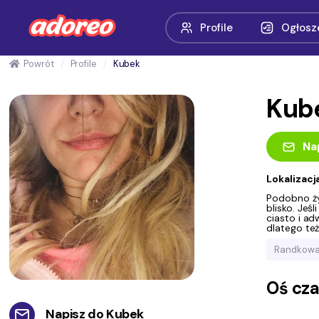
Profile
Ogłosz
Powrót
Profile
Kubek
Kub
Na
Lokalizacj
Podobno życ
blisko. Jeś
ciasto i a
dlatego też
Randkowa
Oś cz
Napisz do
Kubek