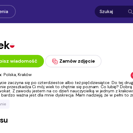
enia
ek
pisz wiadomość
Zamów zdjęcie
a:
Polska, Kraków
ie zaczyna się po czterdziestce albo też pięćdziesiątce. Do tej drugi
li nie przeszkadza Ci mój wiek to chętnie się poznam. Co lubię? Dobr
dwokat. Z zawodu jestem na co dzień nauczycielką w jednym z krakows
 bardzo ważna jest dla mnie dyskrecja. Mam nadzieję, że w pełni to z
nie
asu