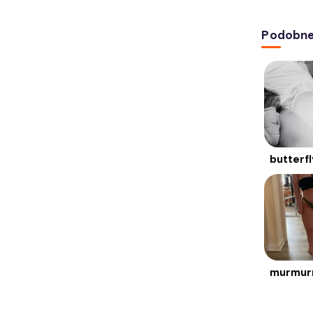
Podobne 
butterfl
murmur