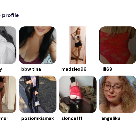
profile
y
bbw tina
madziex96
lili69
mur
poziomkismak
slonce111
angelika