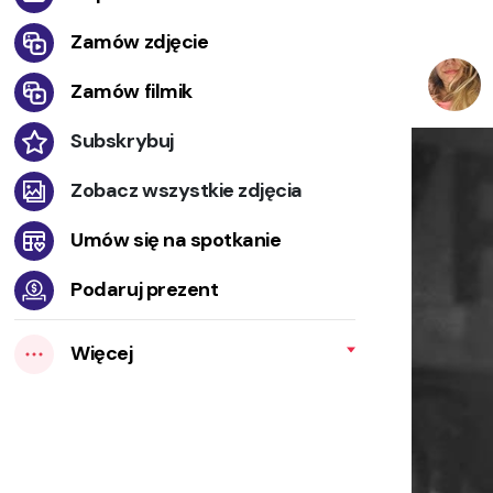
Zamów zdjęcie
Zamów filmik
Subskrybuj
Zobacz wszystkie zdjęcia
Umów się na spotkanie
Podaruj prezent
Więcej