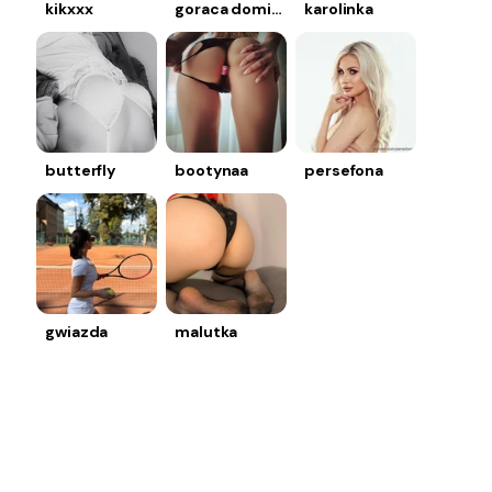
kikxxx
goraca dominika
karolinka
butterfly
bootynaa
persefona
gwiazda
malutka