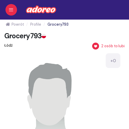
Powrót
Profile
Grocery793
Grocery793
Łódź
2
osób to lubi
+0