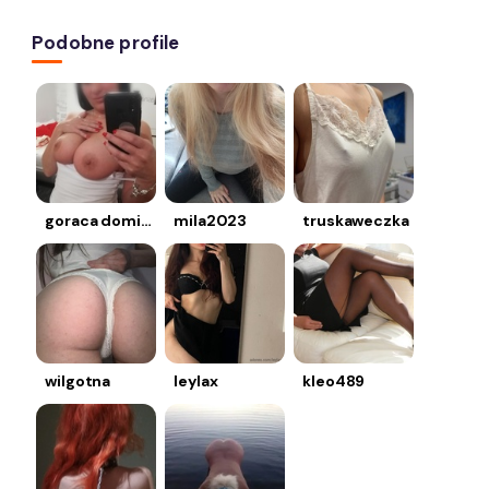
Podobne profile
goraca dominika
mila2023
truskaweczka
wilgotna
leylax
kleo489