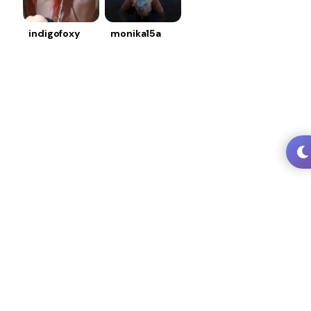
indigofoxy
monika15a