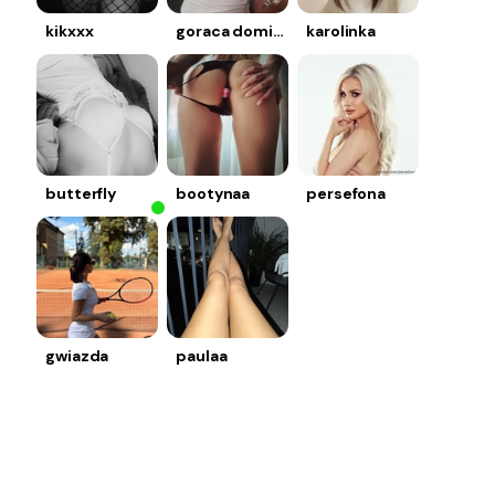
kikxxx
goraca dominika
karolinka
butterfly
bootynaa
persefona
gwiazda
paulaa