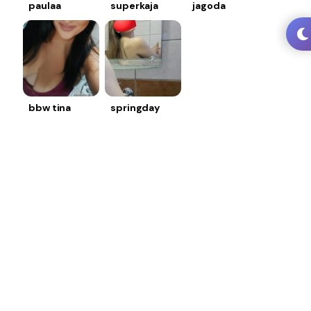
paulaa
superkaja
jagoda
bbw tina
springday