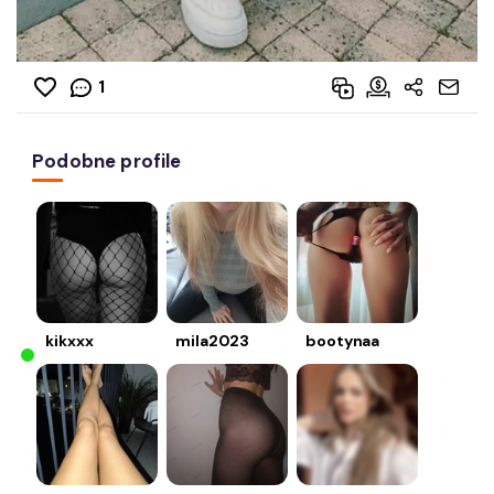
1
Podobne profile
kikxxx
mila2023
bootynaa