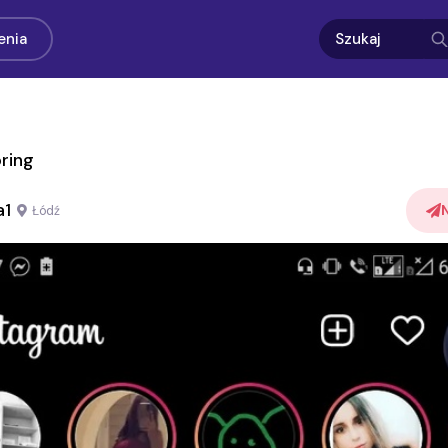
enia
ring
a1
Łódź