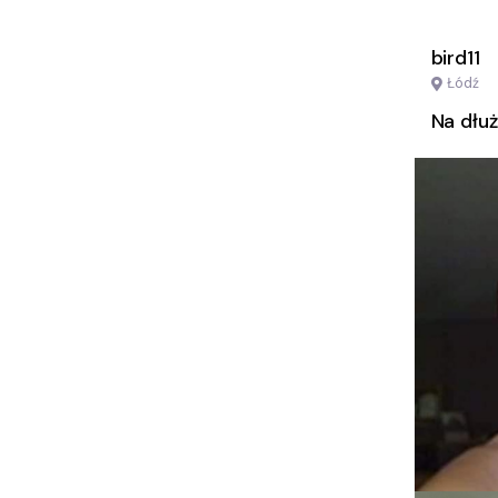
bird11
Łódź
Na dłuż