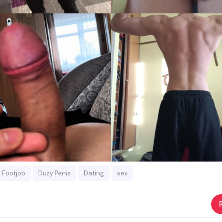
Footjob
Duży Penis
Dating
sex