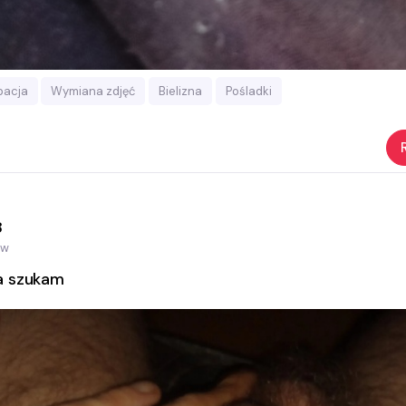
bacja
Wymiana zdjęć
Bielizna
Pośladki
8
ów
a szukam