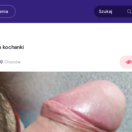
enia
 kochanki
Chorzów