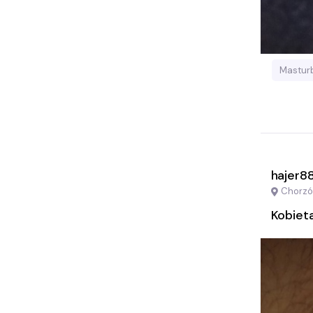
Mastur
hajer8
Chorz
Kobiet