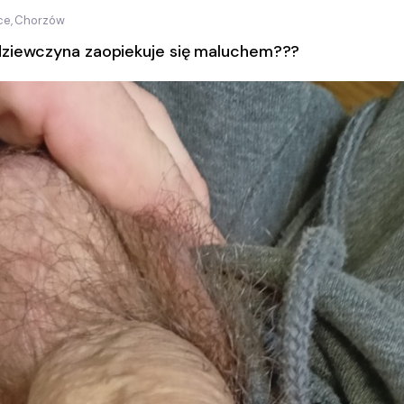
ce, Chorzów
dziewczyna zaopiekuje się maluchem???