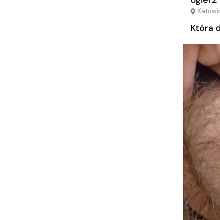
ogier2
Katowi
Która 