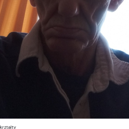
krztalty