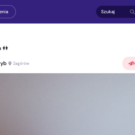
enia
 👭
zyb
Zagórów