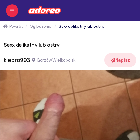
Powrót
Ogłoszenia
Sexx delikatny lub ostry.
Sexx delikatny lub ostry.
kiedro993
Napisz
Gorzów Wielkopolski