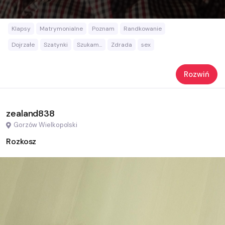
Klapsy
Matrymonialne
Poznam
Randkowanie
Dojrzałe
Szatynki
Szukam...
Zdrada
sex
Rozwiń
zealand838
Gorzów Wielkopolski
Rozkosz