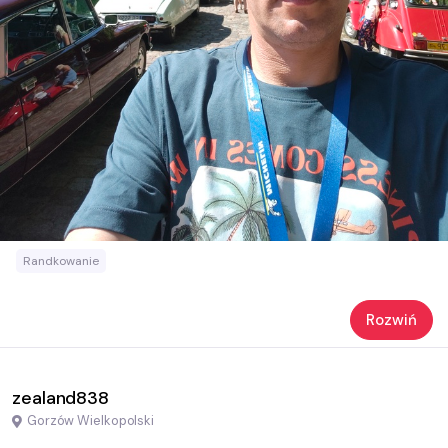
Randkowanie
Rozwiń
zealand838
Gorzów Wielkopolski