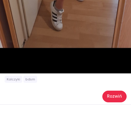
Kolczyki
bdsm
Rozwiń