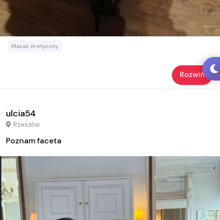
Masaż erotyczny
Rozwiń
ulcia54
Rzeszów
Poznam faceta