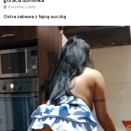
goraca dominika
Rzeszów, Lublin
Ostra zabawa z fajną suczką