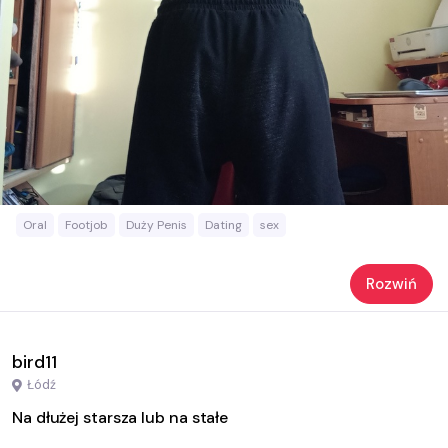
Oral
Footjob
Duży Penis
Dating
sex
Rozwiń
bird11
Łódź
Na dłużej starsza lub na stałe