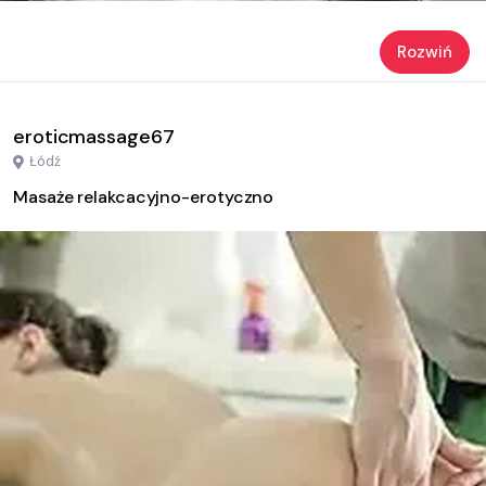
Rozwiń
eroticmassage67
Łódź
Masaże relakcacyjno-erotyczno