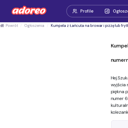
Profile
Ogłosz
Powrót
Ogłoszenia
Kumpela z Łańcuta na browar i pizzę lub frytk
Kumpela
numern
Hej.Szu
wyjścia
piękna 
numer 6
kultural
kolezank