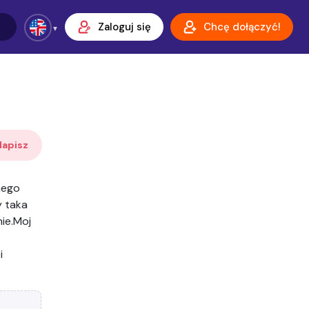
Zaloguj się
Chcę dołączyć!
Napisz
nego
y taka
ie.Moj
i