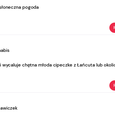
 słoneczna pogoda
abis
i wycaluje chętna młoda cipeczke z Łańcuta lub okoli
rawiczek