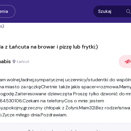
enia
i;)
 z Łańcuta na browar i pizzę lub frytki;)
abis
Łańcut
kam wolnej,ładnej,sympatycznej uczennicy/studentki do wspól
 na miasto za rączkęChetnie także jakis spacer+rozmowa.Mam
pogodę.Zaiteresowane dziewczęta Proszę tylko dzwonić do mn
64530106.Czekam na telefonyCos o mnie: jestem
ny,spokojny,grzeczny chłopak z Żołyni.Mam32l.Bez rodzeństwa 
i.Zycze miłego dnia.Pozdrawiam.