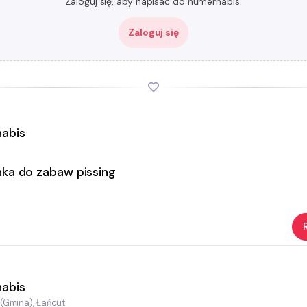
Zaloguj się, aby napisać do numernabis.
Zaloguj się
abis
nka do zabaw pissing
abis
(Gmina), Łańcut