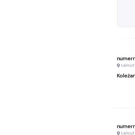
numern
Łańcut
Koleża
numern
Łańcut 