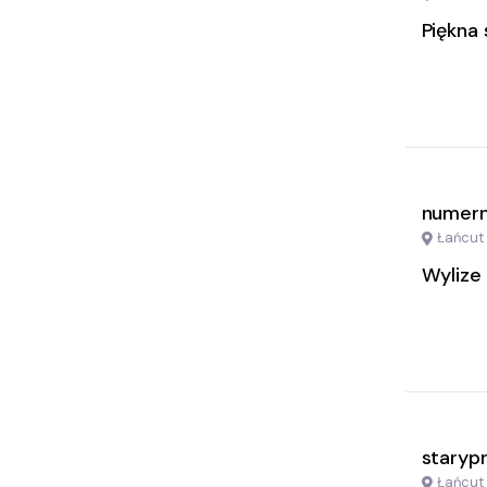
Piękna
numern
Łańcut
Wylize 
staryp
Łańcut