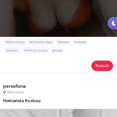
Masturbacja
Wymiana zdjęć
Zabawki
Kamerki
Szukam...
Taniec Erotczny
photos
Rozwiń
persefona
Warszawa
Niebiańska Rozkosz