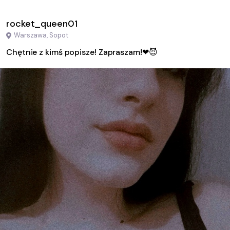
rocket_queen01
Warszawa, Sopot
Chętnie z kimś popisze! Zapraszam!❤😈