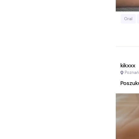
Oral
kikxxx
Poznań
Poszuku