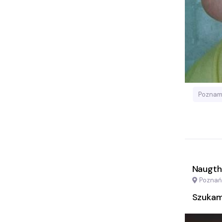
Pozna
Naugth
Poznań
Szuka