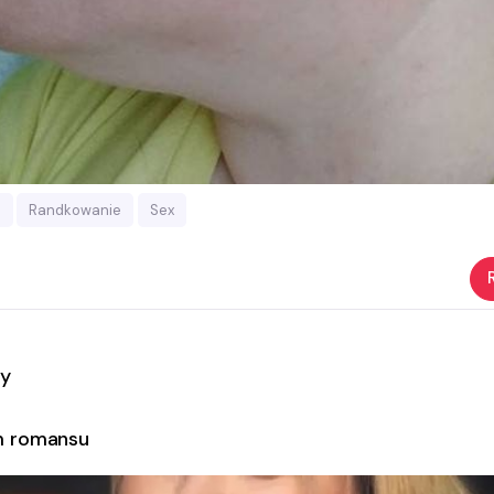
m
Randkowanie
Sex
y
m romansu