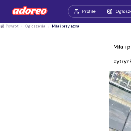
Profile
Ogłosz
Powrót
Ogłoszenia
Miła i przyjazna
Miła i 
cytryn