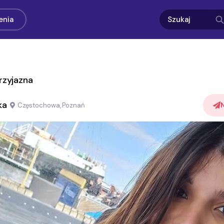
enia
przyjazna
ka
Częstochowa, Poznań