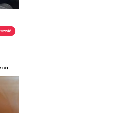
Rozwiń
 nią