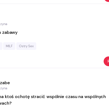
rzyna
m zabawy
MILF
Ostry Sex
jzabe
rzyna
a ktoś ochotę stracić wspólnie czasu na wspólnych
wach?