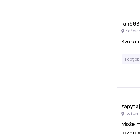
fan563
Koście
Szuka
Footjob
zapyta
Koście
Może m
rozmo