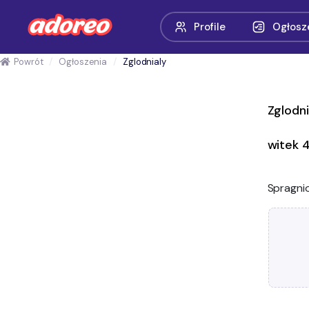
Profile
Ogłosz
Powrót
Ogłoszenia
Zglodnialy
Zglodni
witek 
Spragni