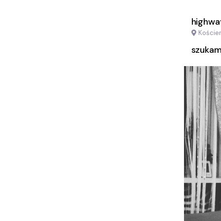
highw
Kościer
szukam