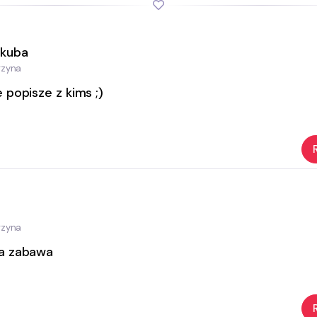
kuba
rzyna
 popisze z kims ;)
rzyna
a zabawa