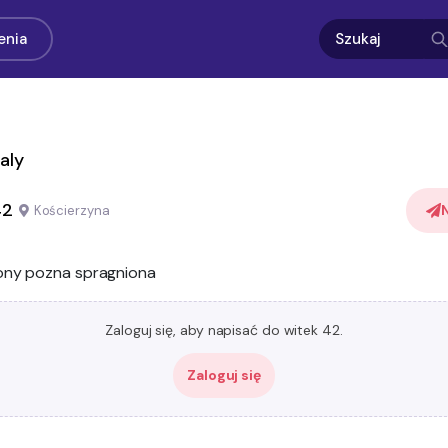
enia
aly
42
Kościerzyna
ony pozna spragniona
Zaloguj się, aby napisać do witek 42.
Zaloguj się