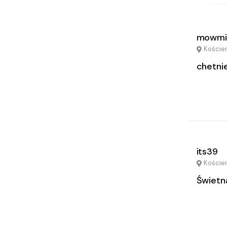
mowmi
Koście
chetnie
its39
Koście
Świetn