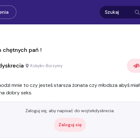
enia
 chętnych pań !
dyskrecia
Kobylin-Borzymy
odzi mnie to czy jesteś starsza żonata czy młodsza abyś mia
na dobry seks.
Zaloguj się, aby napisać do wojtekdyskrecia.
Zaloguj się