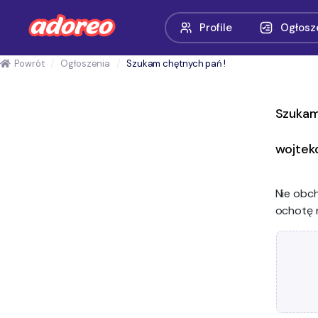
Profile
Ogłosz
Powrót
Ogłoszenia
Szukam chętnych pań !
Szukam
wojtek
Nie obch
ochotę 