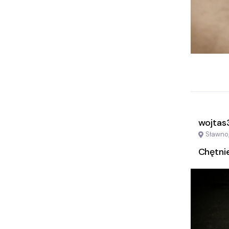
wojtas
Sławno
Chętni