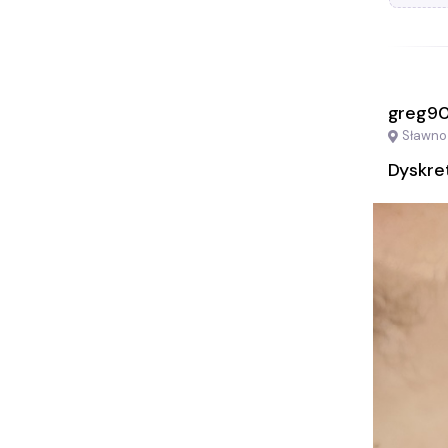
greg9
Sławno
Dyskre