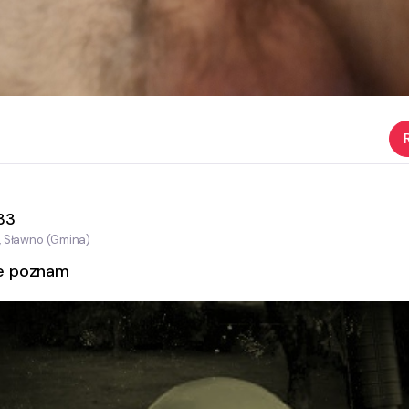
33
, Sławno (Gmina)
e poznam