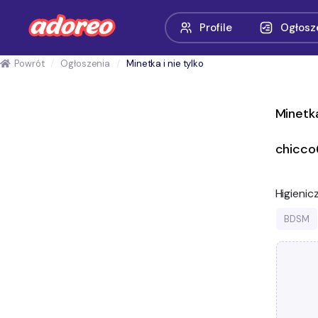
Profile
Ogłosz
Powrót
Ogłoszenia
Minetka i nie tylko
Minetka
chicco
Higienic
BDSM