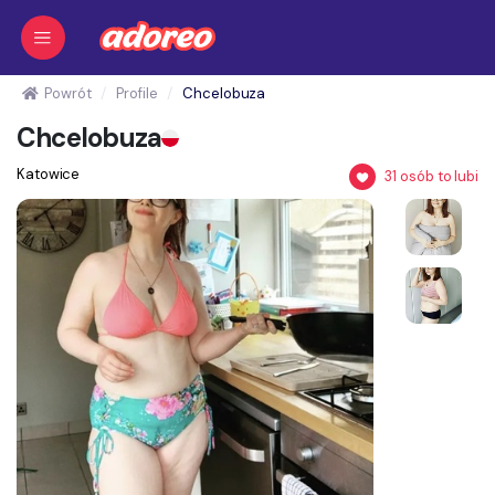
Powrót
Profile
Chcelobuza
Chcelobuza
Katowice
31
osób to lubi