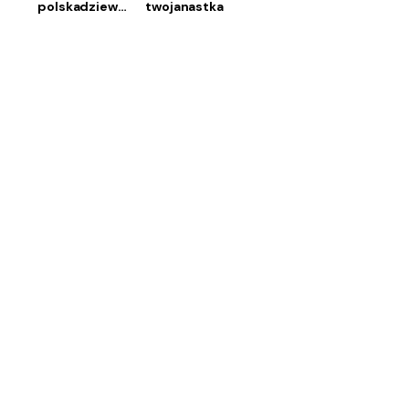
polskadziewczyn
twojanastka