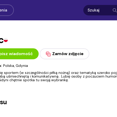
enia
c
pisz wiadomość
Zamów zdjęcie
a:
Polska, Gdynia
 się sportem (w szczególności piłką nożną) oraz tematyką szeroko po
bą uśmiechniętą i komunikatywną . Lubię osoby z poczuciem humoru 
 Gdyni chętnie spotka tu swoją wybrankę.
asu