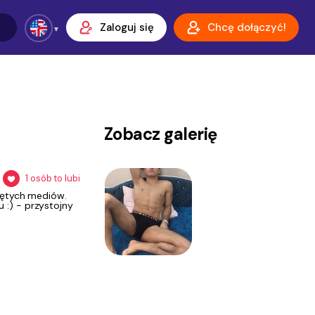
Zaloguj się
Chcę dołączyć!
Zobacz galerię
1
osób to lubi
jętych mediów.
:) - przystojny