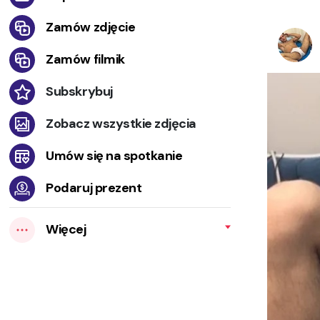
Zamów zdjęcie
Zamów filmik
Subskrybuj
Zobacz wszystkie zdjęcia
Umów się na spotkanie
Podaruj prezent
Więcej