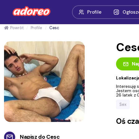
Profile
Ogłosz
Powrót
Profile
Cesc
Ces
Na
Lokalizacj
Interesuję
Jestem oso
26 latek z
Sex
Oś cz
Napisz do
Cesc