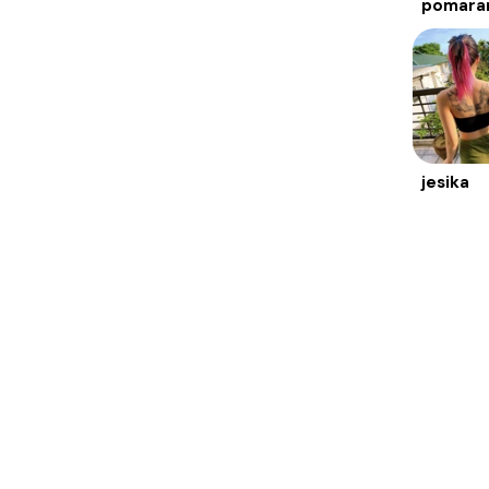
pomara
jesika