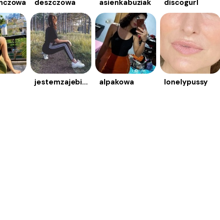
nczowa
deszczowa
asienkabuziak
discogurl
jestemzajebista
alpakowa
lonelypussy