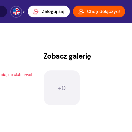
Zaloguj się
Chcę dołączyć!
Zobacz galerię
odaj do ulubionych
+0