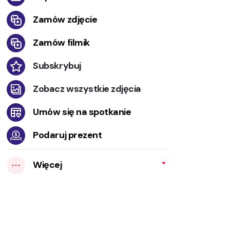
Zamów zdjęcie
Zamów filmik
Subskrybuj
Zobacz wszystkie zdjęcia
Umów się na spotkanie
Podaruj prezent
Więcej