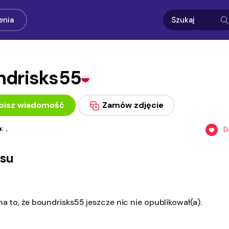
enia
ndrisks55
pisz wiadomość
Zamów zdjęcie
a:
,
D
asu
a to, że boundrisks55 jeszcze nic nie opublikował(a).