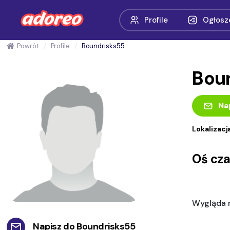
Profile
Ogłosz
Powrót
Profile
Boundrisks55
Bou
Na
Lokalizacj
Oś cz
Wygląda n
Napisz do
Boundrisks55