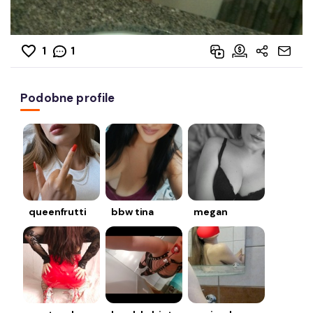
1
1
Podobne profile
queenfrutti
bbw tina
megan