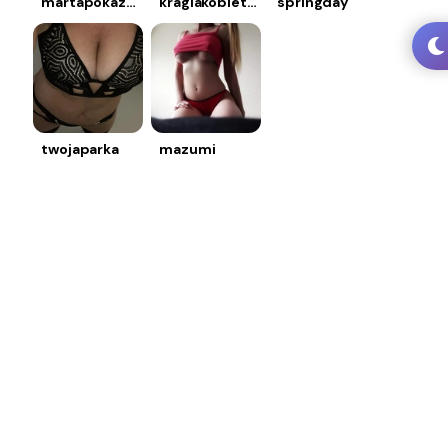
martapokazy69
kraglakobietka
springday
twojaparka
mazumi