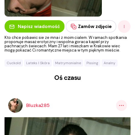
Napisz wiadomość
Zamów zdjęcie
Kto chce pobawic sie ze mna i z moim cialem. W ramach spotkania
proponuje masaż erotyczny i wspolna goraca kapiel przy
pachnacych świecach. Mam 27 lat i mieszkam w Krakowie wiec
mogę pokazać Ci romantyczne miejsca w tym pięknym mieście.
Cuckold
Lateks I Skóra
Matrymonialne
Pissing
Analny
Oś czasu
Bluzka285