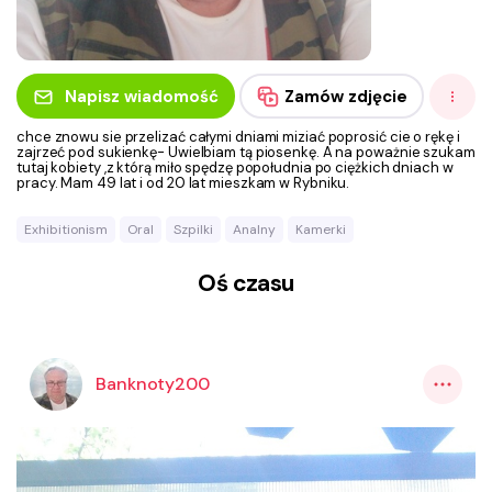
Napisz wiadomość
Zamów zdjęcie
chce znowu sie przelizać całymi dniami miziać poprosić cie o rękę i
zajrzeć pod sukienkę- Uwielbiam tą piosenkę. A na poważnie szukam
tutaj kobiety ,z którą miło spędzę popołudnia po ciężkich dniach w
pracy. Mam 49 lat i od 20 lat mieszkam w Rybniku.
Exhibitionism
Oral
Szpilki
Analny
Kamerki
Oś czasu
Banknoty200