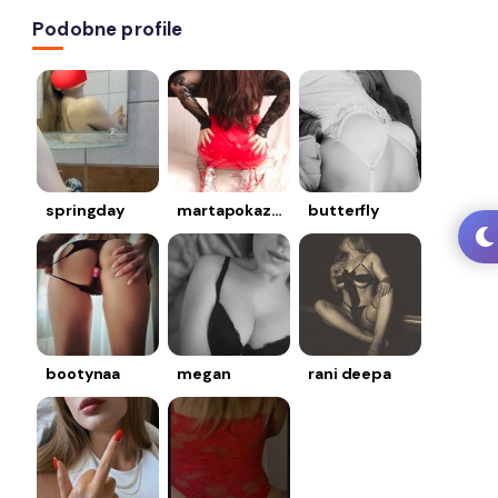
Podobne profile
springday
martapokazy69
butterfly
bootynaa
megan
rani deepa