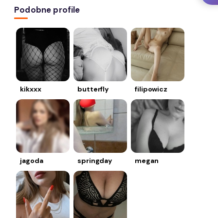
Podobne profile
kikxxx
butterfly
filipowicz
jagoda
springday
megan